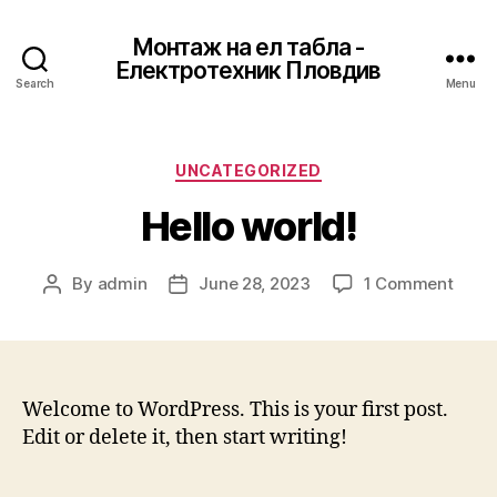
Монтаж на ел табла -
Електротехник Пловдив
Search
Menu
Categories
UNCATEGORIZED
Hello world!
on
By
admin
June 28, 2023
1 Comment
Post
Post
Hello
author
date
world
Welcome to WordPress. This is your first post.
Edit or delete it, then start writing!