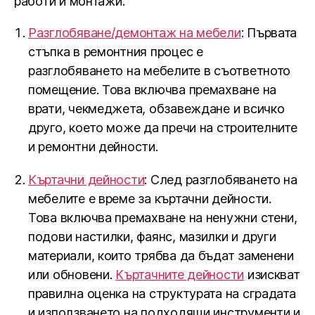
работи и монтажи.
Разглобяване/демонтаж на мебели
: Първата
стъпка в ремонтния процес е
разглобяването на мебелите в съответното
помещение. Това включва премахване на
врати, чекмеджета, обзавеждане и всичко
друго, което може да пречи на строителните
и ремонтни дейности.
Къртачни дейности
: След разглобяването на
мебелите е време за къртачни дейности.
Това включва премахване на ненужни стени,
подови настилки, фаянс, мазилки и други
материали, които трябва да бъдат заменени
или обновени.
Къртачните дейности
изискват
правилна оценка на структурата на сградата
и използването на подходящи инструменти и