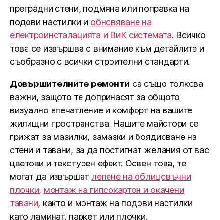
преградни стени, подмяна или поправка на
подови настилки и
обновяване на
електроинсталацията и ВиК системата
. Всичко
това се извършва с внимание към детайлите и
съобразно с всички строителни стандарти.
Довършителните ремонти
са също толкова
важни, защото те допринасят за общото
визуално впечатление и комфорт на вашите
жилищни пространства. Нашите майстори се
грижат за мазилки, замазки и боядисване на
стени и тавани, за да постигнат желания от вас
цветови и текстурен ефект. Освен това, те
могат да извършат
лепене на облицовъчни
плочки
,
монтаж на гипсокартон и окачени
тавани
, както и монтаж на подови настилки
като ламинат, паркет или плочки.