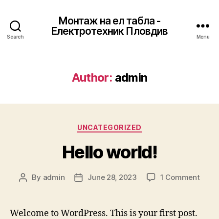
Монтаж на ел табла -
Електротехник Пловдив
Search
Menu
Author:
admin
Categories
UNCATEGORIZED
Hello world!
on
By
admin
June 28, 2023
1 Comment
Post
Post
Hello
author
date
world
Welcome to WordPress. This is your first post.