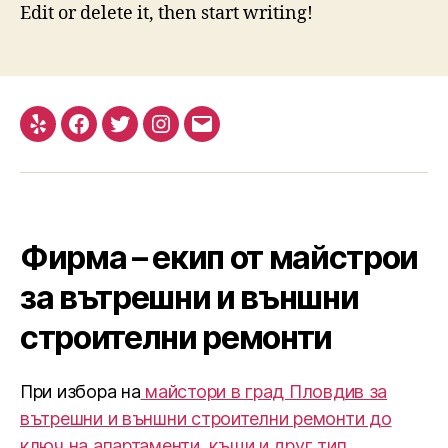
Edit or delete it, then start writing!
Yelp
Facebook
Twitter
Instagram
Email
Фирма – екип от майстрои
за вътрешни и външни
строителни ремонти
При избора на
майстори в град Пловдив за
вътрешни и външни строителни ремонти до
ключ на апартаменти, къщи и друг тип