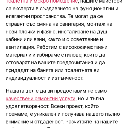
тоалетна и мокро помещение
, нашите майстори
са експерти в създаването на функционални и
елегантни пространства. Те могат да се
справят със смяна на санитария, монтаж на
нови плочки и фаянс, инсталиране на душ
кабини или вани, както и с осветление и
вентилация. Работим с висококачествени
материали и избираме стилове, които да
отговарят на вашите предпочитания и да
придадат на банята или тоалетната ви
индивидуалност и изтънченост.
Нашата цел е да ви предоставим не само
качествени ремонтни услуги
, но и пълна
удовлетвореност. Всеки проект, който
поемаме, е уникален и получава нашето пълно
внимание и отдаденост. Разчитайте на нашите