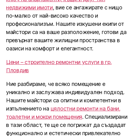
недвижими имоти
, вие се ангажирате с нищо
по-малко от най-високо качество и
професионализъм. Нашите изкушени екипи от
майстори са на ваше разположение, готови да
превърнат вашите жилищни пространства в
оазиси на комфорт и елегантност.
Цени – строително ремонтни услуги в гр.
Пловдив
Ние разбираме, че всяко помещение е
уникално и заслужава индивидуален подход.
Нашите майстори са опитни и компетентни в
изпълнението на
цялостни ремонти на бани,
тоалетни и мокри помещения
. Специализирани
в тази област, те ще се погрижат да създадат
функционално и естетически привлекателно