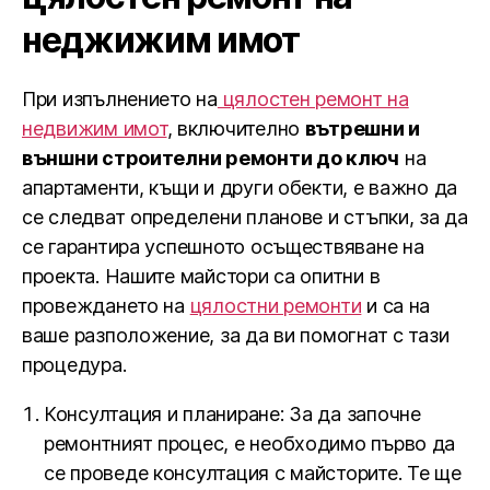
неджижим имот
При изпълнението на
цялостен ремонт на
недвижим имот
, включително
вътрешни и
външни строителни ремонти до ключ
на
апартаменти, къщи и други обекти, е важно да
се следват определени планове и стъпки, за да
се гарантира успешното осъществяване на
проекта. Нашите майстори са опитни в
провеждането на
цялостни ремонти
и са на
ваше разположение, за да ви помогнат с тази
процедура.
Консултация и планиране: За да започне
ремонтният процес, е необходимо първо да
се проведе консултация с майсторите. Те ще